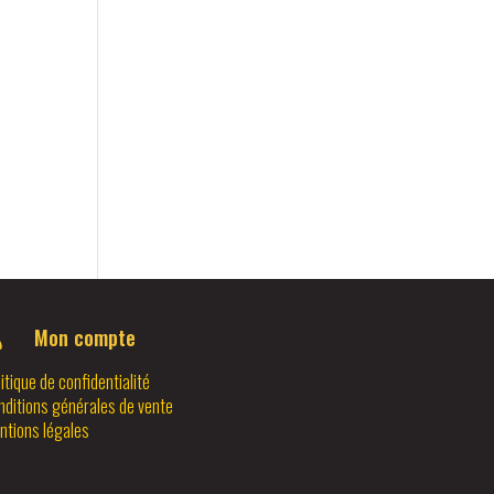
Mon compte

itique de confidentialité
nditions générales de vente
ntions légales