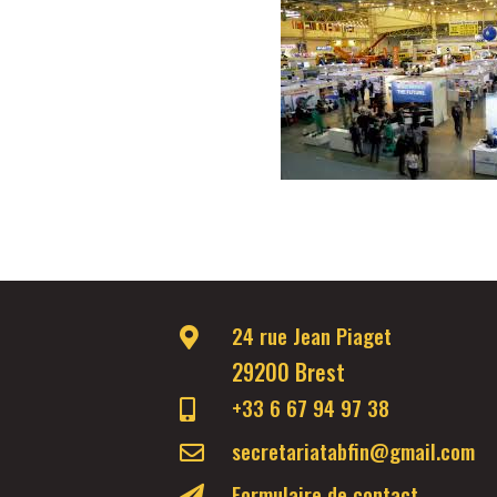
24 rue Jean Piaget

29200 Brest
+33 6 67 94 97 38

secretariatabfin@gmail.com

Formulaire de contact
