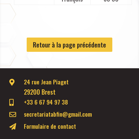
Retour à la page précédente
24 rue Jean Piaget

29200 Brest
+33 6 67 94 97 38

secretariatabfin@gmail.com

Formulaire de contact
