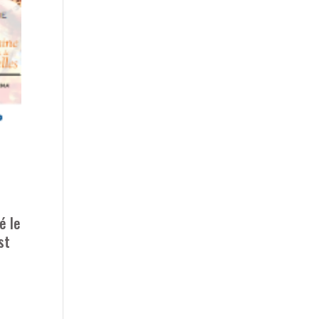
é le
st